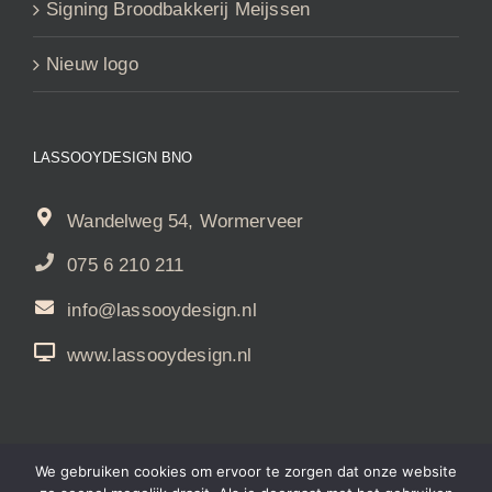
Signing Broodbakkerij Meijssen
Nieuw logo
LASSOOYDESIGN BNO
Wandelweg 54, Wormerveer
075 6 210 211
info@lassooydesign.nl
www.lassooydesign.nl
We gebruiken cookies om ervoor te zorgen dat onze website
© Copyright
2026 LassooyDesign |
privacybeleid