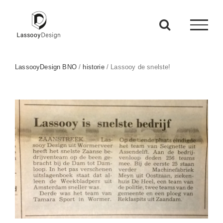
Ga
naar
inhoud
LassooyDesign BNO
/
historie
/
Lassooy de snelste!
Bekijk
grotere
afbeelding